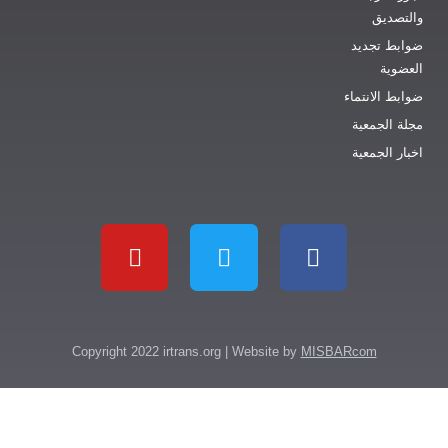
ق
جديد
انتماء
جمعية
جمعية
Copyright 2022 irtrans.org | Website by
MISBARcom