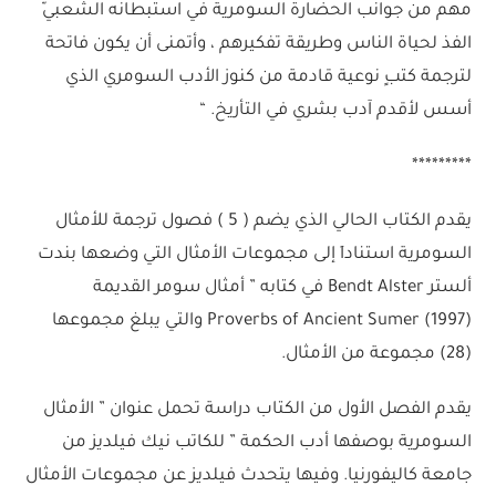
مهم من جوانب الحضارة السومرية في استبطانه الشعبيّ
الفذ لحياة الناس وطريقة تفكيرهم ، وأتمنى أن يكون فاتحة
لترجمة كتبٍ نوعية قادمة من كنوز الأدب السومري الذي
أسس لأقدم آدب بشري في التأريخ. “
*********
يقدم الكتاب الحالي الذي يضم ( 5 ) فصول ترجمة للأمثال
السومرية استناداَ إلى مجموعات الأمثال التي وضعها بندت
ألستر Bendt Alster في كتابه ” أمثال سومر القديمة
Proverbs of Ancient Sumer (1997) والتي يبلغ مجموعها
(28) مجموعة من الأمثال.
يقدم الفصل الأول من الكتاب دراسة تحمل عنوان ” الأمثال
السومرية بوصفها أدب الحكمة ” للكاتب نيك فيلديز من
جامعة كاليفورنيا. وفيها يتحدث فيلديز عن مجموعات الأمثال