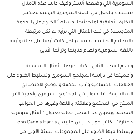
السومرية التي وضعها ألستر وكيف كانت هذه الأمثال
تستخدم بالفعل في اللغة السومرية اليومية لتعكس
النظرة الأخلاقية لمتحدثيها، مسلطاً الضوء على الحكمة
المتجسدة في تلك الأمثال التي برأيه لم تكن مرتبطة
بالتعاليم الأخلاقية فحسب ولكن كانت أيضا على صلة وثيقة
باللغة السومرية ونظام كتابتها وتراثها الأدبي.
ويقدم الفصل الثاني للكتاب عرضاَ للأمثال السومرية
وأهميتها في دراسة المجتمع السومري وتسليط الضوء على
العلاقات الاجتماعية وأدب الحكمة والوضع الاقتصادي
السائد ومكانة الحيوان في المجتمع السومري وأهمية الفرد
المنتج في المجتمع وعلاقته بالآلهة وغيرها من الجوانب
المهمة. ويحتوي هذا الفصل مقالة بعنوان ” أمثال سومرية
مختارة” للكاتب جون دينيس هاريس John Dennis Harris
ويسلط فيها الضوء على المجموعات الستة الأولى من