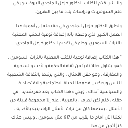
والنشر. قدّم للكتاب الدكتور خزعل الماجدي البروفسور في
علم السومريات ودراسات بلاد ما بين النهرين.
وتطرق الدكتور خزعل الماجدي في مقدمته إلى أهمية هذا
العمل الكبير الذي وصفه بأنه إضافة نوعية للكتب المعنية
بالتراث السومري. وجاء في تقديم الدكتور خزعل الماجدي:
” هذا الكتاب إضافة نوعية للكتب المعنية بالتراث السومري ،
فهو يتناول حقلاً نادراً من ثقافة الحكمة والأدب والسخرية
والمفارقة ، وهو حقل الأمثال ، والذي يرتبط بالثقافة الشعبية
للناس ويعكس فهمها للحياة الاجتماعية والاقتصادية
والسياسية آنذاك ، ويجيء هذا الكتاب بعد فقرٍ شديد ، في
حقله ، فلم نكن نعرف ، بالعربية ، عنه إلاً مجموعة قليلة من
الأمثال ، بعضها كان من تراث الأمثال الرافدينية بالأكدية ،
لكننا الآن أمام ما يقرب من 617 مثل سومري ، وليس هناك
كنزٌ أثمن من هذا .