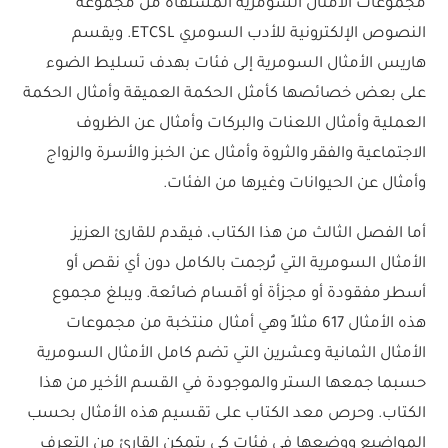
مجموعات الأمثال السومرية المستقاة من مجموعة
النصوص الإلكترونية للأدب السومري ETCSL. ويقسم
هاريس الأمثال السومرية إلى فئات بهدف تسليط الضوء
على بعض خصائصها كأمثل الحكمة العميقة وأمثال الحكمة
العملية وأمثال اللعنات والبركات وأمثال عن الظروف
الاجتماعية والفقر والثروة وأمثال عن الخبز والأسرة والزواج
وأمثال عن الحيوانات وغيرها من الفئات.
أما الفصل الثالث من هذا الكتاب، فيقدم للقارئ العزيز
الأمثال السومرية التي تُرجمت بالكامل دون أي نقص أو
أسطر مفقودة أو مجزأة أو أقسام ضائعة. ويبلغ مجموع
هذه الأمثال 617 مثلاً وهي أمثال منتخبة من مجموعات
الأمثال الثمانية وعشرين التي تضم كامل الأمثال السومرية
حسبما جمعها الستر والموجودة في القسم الأخير من هذا
الكتاب. وحرص معد الكتاب على تقسيم هذه الأمثال بحسب
المواضيع ووضعها في فئات كي يتمكن القارئ من التعرف