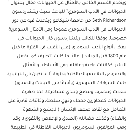
ويتقدم القسم الخاص بـالأمثال عن الحيوانات مقال بعنوان ”
الحيوانات في الأدب السومري” للباحث سيث ريتشاردسون
Seth Richardson من جامعة شيكاغو ويتحدث فيه عن دور
الحيوانات في الأدب السومري عموماً وفي الأمثال السومرية
خصوصاً. ووفقا للكاتب ريتشاردسون فان الحيوانات في
بعض أنواع الأدب السومري (على الأغلب في الفترة ما قبل
عام 1800 قبل الميلاد )، غالبًا ما كانت تتصرف كما يفعل
البشر، ككائنات واعية وعاقلة. وفي الأساطير والأمثال
والنصوص البلاغية والديالكتيكية (ونادرًا ما تكون في الترانيم)،
كانت الحيوانات السومرية (وأحيانًا حتى النباتات والصخور)
تتحدث وتتصرف وتنصح وتبدي مشاعرها. كما ظهرت
الحيوانات كمحاورين حكماء وذوي سلطة، وكائنات قادرة على
التعامل مع نقاط ضعف الإنسان (الجشع والشهوة
والغباء) وكذلك فضائله (الصدق والإخلاص والتقوى). وقد
وهب المؤلفون السومريون الحيوانات القاطنة في الطبيعة