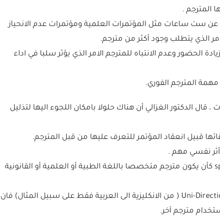
ا عن ست ساعات مثل المؤتمرات العلمية ومؤتمرات عدم الانحياز
مر الذي يتطلب وجود أكثر من مترجم.
ة الحضور وعدم الانتباه للمترجم الامر الذي يؤثر سلبا في اداء
، قال الدكتور الغزالي أن هناك حلولا بامكان اللجوء اليها لتذليل
3- أن يكون هناك مترجم متخصص specialist interpreterr كأن يكون مترجم متخصصا باللغة الطبية أو العلمية أو القانونية
4- اعداد مترجمين يترجمون باتجاه واحد Uni-Directional Interpreterr ( من الانكليزية الى العربية فقط على سبيل المثال) فان
ستخدام مترجم آخر.