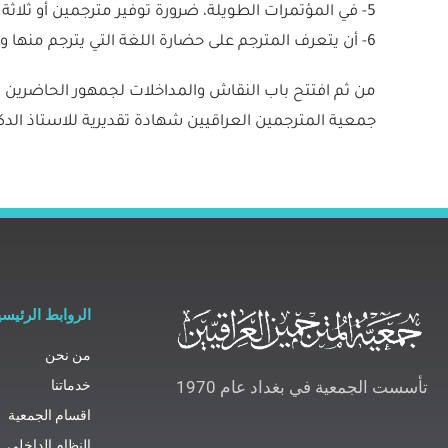
5- في المؤتمرات الطويلة، ضرورة توفير مترجمين أو ثلاثة يتناوبون العمل لتخفيف الضغط على المترجم .
6- أن يتعرف المترجم على حضارة اللغة التي يترجم منها وثقافتها والتعابير الاصطلاحية وغيرها من الامور.
من ثم افتتح باب النقاش والمداخلات لجمهور الحاضرين ال
جمعية المترجمين العراقيين شهادة تقديرية للاستاذ الدكت
الروابط الرئيسي
من نحن
خدماتنا
تأسست الجمعية في بغداد عام 1970
اقسام الجمعية
النظام الداخلي