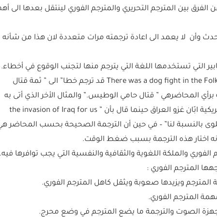
لفرق بين المترجم التحريري والمترجم الفوري لينتقل بعدها الى أهم
تحدث وأن لا يعمد الى اعادة ترجمته مرات متعددة لان هذا من شأنه
ابير التي تستخدمها اللغة التي يترجم منها لتجنب الوقوع في أخطاء.
وكمثال على ذلك ذكر الدكتور الغزالي أن تعبير There was a dog fight in the Folk lands war قد ترجم خطا” الى ” ثمة قتال
برأي المحاضرهي ” قتال حامي الوطيس.” والمثال الأخر الذي أتى به
الدكتور الغزالي يخص ترجمة بيان أدلى به قائد القوات الامريكية ابّان غزو العراق حينما قال بأن ” the invasion of Iraq for us
 الى ” قطعة حلوى بالنسبة لنا” – في حين أن الترجمة الصحيحة بحسب المحاضر هي
أنه اختار هذه الترجمة بسبب ضغط الوقت.
الفوري والملكة اللغوية والثقافية والنفسية التي يجب توافرها فيه.
هها المترجم الفوري :