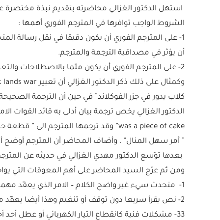
استهل الدكتور الغزالي محاضرته بتقديم نبذة مختصرة عن ا
الشروط الواجب توافرها في المترجم الفوري أهمها :
1- على المترجم الفوري أن يكون دقيقا في نقل رسالة الم
أن يؤثر في مصداقية الترجمة والمترجم.
2- على المترجم الفوري أن يكون ملّما بالاصطلاحات والتع
كلاب يدور في جزر الفوكلاند” في حين أن الترجمة الصحيحة 
was a piece of cake” وقد ترجمها المترجم
” أمر سهل المنال” . وأضاف المحاضر أن المترجم أوضح 
بعدها توّسع الدكتور مهدي الغزالي في حديثه عن المترجم 
ومن ثّم عرّج السيد المحاضر على أهم المعوقات التي يواج
1- متحدث سيء غير واضح الكلام – الامر الذي يعقّد مهمة المترجم ويزيدها صعوبة ويثقل كاهل المترجم الفوري.
2- نص يقرأ سريعا دون توقف أو تنغيم وهذا أيضا يعقّد مهمة المترجم الفوري.
33- مشكلات فنية كانقطاع التيار الكهربائي أو عطل أحد أجهزة الصوت والترجمة ما يضع المترجم في وضع محرج.