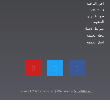
ترجمة
ق
جديد
انتماء
جمعية
جمعية
Copyright 2022 irtrans.org | Website by
MISBARcom