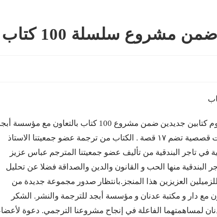
مشروع سلسلة 100 كتاب
. أصدرت جمعية المترجمين العراقيين بفضل الله هذا اليوم كتابين جديدين ضمن مشروع 100 كتاب بالتعاون مع مؤسسة أ
للترجمة والنشر:١. فولفكانك بورشرت وآخرون : مختارات قصصية تضم ١٧ قصة . الكتاب من ترجمة عضو جمعيتنا الاستاذ
بي ويقع في 220 صفحة.٢. دراسة نقدية في تاجر البندقية من تأليف عضو جمعيتنا المترجم عباس عزيز
ر البندقية منها الحب و القانون والدين والصداقة فضلا عن تحليل
قع الكتاب في 370 صفحة. نبارك للزميلين العزيزين هذا المنجز.بانتظار صدور مجموعة جديدة من
عاون مع دار و مكتبة عدنان و مؤسسة أبجد للترجمة والنشر. الشكر
دنان لمساهمتهما الفاعلة في إنجاح مشروعنا الترجمي. دعوة لأعضاء