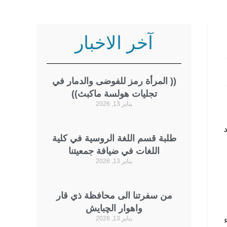
آخر الاخبار
(( المرأة رمز للفوضى والدمار في
تجليات هولسة ماكبث))
يناير 13, 2026
بجد
طلبة قسم اللغة الروسية في كلية
اللغات في ضيافة جمعيتنا
يناير 13, 2026
من سفرتنا الى محافظة ذي قار
واهوار الچبايش
يناير 13, 2026