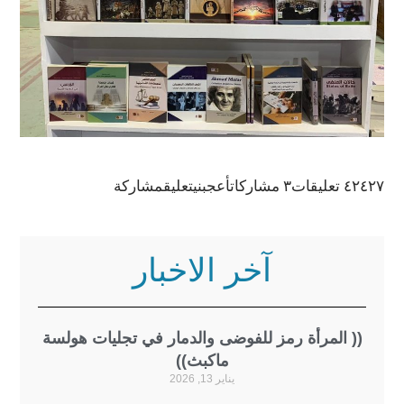
٤٢٤٢٧ تعليقات٣ مشاركاتأعجبنيتعليقمشاركة
آخر الاخبار
(( المرأة رمز للفوضى والدمار في تجليات هولسة
ماكبث))
يناير 13, 2026