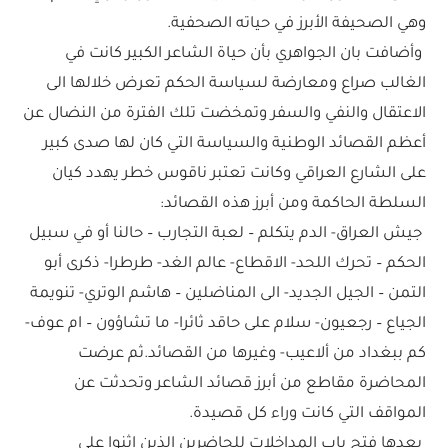
وهي الصحيفة الأبرز في حياته الصحفية.
وأضافت بان الجواهري بأن حياة الشاعر الكبير كانت في
الغالب صراع ومعارضة لسياسة الحكم تعرض خلالها الى
الاعتقال والنفي والسفر وتمخضت تلك الفترة من النضال عن
أعظم القصائد الوطنية والسياسة التي كان لها صدى كبير
على الشارع العراقي وكانت تعتبر ناقوس خطر يهدد كيان
السلطة الحاكمة ومن أبرز هذه القصائد:
جيش العراق- الدم يتكلم – لعبة التجارب – حالنا أو في سبيل
الحكم – تحرك اللحد- الاقطاع- عالم الغد- طرطرا- ذكرى أبو
التمن – الجيل الجديد- الى المناضلين – هاشم الوتري- تنويمة
الجياع – رجعيون- سلام على حاقد ثائرا- ما تشاؤون – ام عوف-
كم ببغداد من ألاعيب- وغيرها من القصائد.ثم عرضت
المحاضرة مقاطع من أبرز قصائد الشاعر وتحدثت عن
المواقف التي كانت وراء كل قصيدة.
بعدها فتح باب المداخلات للحاضرين الذين اثنوا على