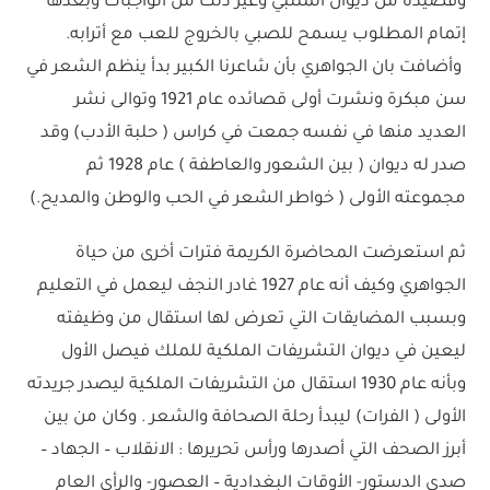
وقصيدة من ديوان المتنبي وغير ذلك من الواجبات وبعدها
إتمام المطلوب يسمح للصبي بالخروج للعب مع أترابه.
وأضافت بان الجواهري بأن شاعرنا الكبير بدأ ينظم الشعر في
سن مبكرة ونشرت أولى قصائده عام 1921 وتوالى نشر
العديد منها في نفسه جمعت في كراس ( حلبة الأدب) وقد
صدر له ديوان ( بين الشعور والعاطفة ) عام 1928 ثم
مجموعته الأولى ( خواطر الشعر في الحب والوطن والمديح.)
ثم استعرضت المحاضرة الكريمة فترات أخرى من حياة
الجواهري وكيف أنه عام 1927 غادر النجف ليعمل في التعليم
وبسبب المضايقات التي تعرض لها استقال من وظيفته
ليعين في ديوان التشريفات الملكية للملك فيصل الأول
وبأنه عام 1930 استقال من التشريفات الملكية ليصدر جريدته
الأولى ( الفرات) ليبدأ رحلة الصحافة والشعر . وكان من بين
أبرز الصحف التي أصدرها ورأس تحريرها : الانقلاب – الجهاد –
صدى الدستور- الأوقات البغدادية – العصور- والرأي العام